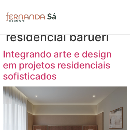
Tag:
projetos de
arquitetura
residencial barueri
Integrando arte e design
em projetos residenciais
sofisticados