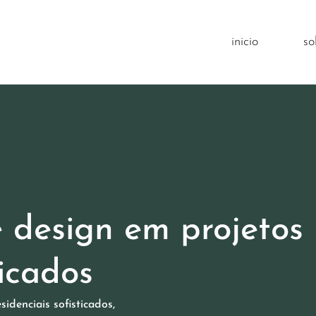
inicio
so
e design em projetos
ticados
idenciais sofisticados,