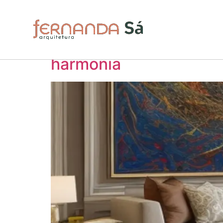
Tag:
papel da arqu
Arquitetura e bem est
harmonia