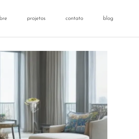
bre
projetos
contato
blog
ior equilíbrio e