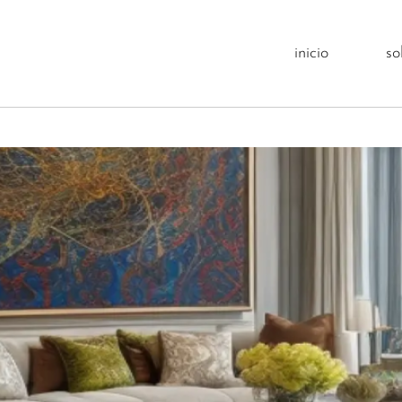
itetura
inicio
so
ar: ambientes que promovem ma